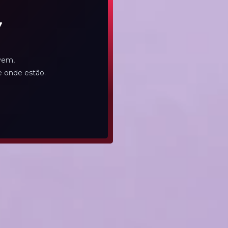
Y
vem,
 onde estão.