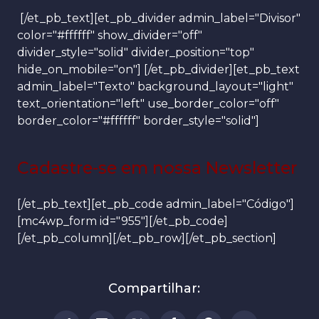
[/et_pb_text][et_pb_divider admin_label="Divisor"
color="#ffffff" show_divider="off"
divider_style="solid" divider_position="top"
hide_on_mobile="on"] [/et_pb_divider][et_pb_text
admin_label="Texto" background_layout="light"
text_orientation="left" use_border_color="off"
border_color="#ffffff" border_style="solid"]
Cadastre-se em nossa Newsletter
[/et_pb_text][et_pb_code admin_label="Código"]
[mc4wp_form id="955"][/et_pb_code]
[/et_pb_column][/et_pb_row][/et_pb_section]
Compartilhar: