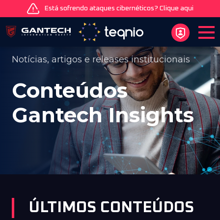
Está sofrendo ataques cibernéticos? Clique aqui
Notícias, artigos e releases institucionais
Conteúdos
Gantech
Insights
ÚLTIMOS CONTEÚDOS