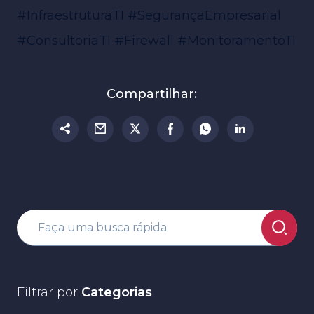
#InfraestruturaTI
#SegurançaEmpresarial
#ConsultoriaTI
#Firewall
#MonitoramentoTI
Compartilhar:
Filtrar por
Categorias