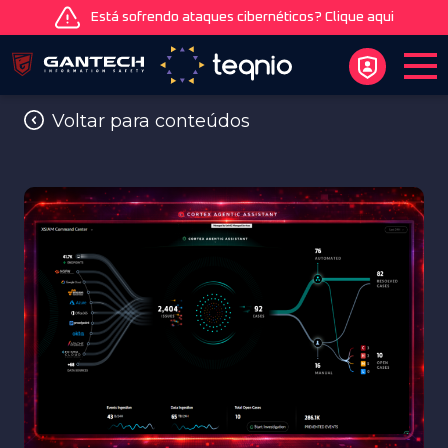
Está sofrendo ataques cibernéticos? Clique aqui
Voltar para conteúdos