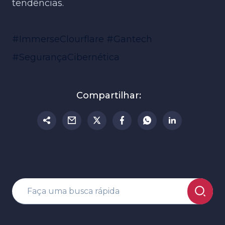
tendências.
#ImmerseClourflare
#Gantech
#SegurançaCibernética
Compartilhar: