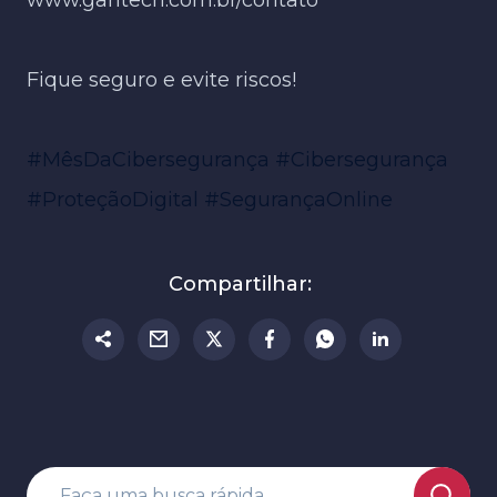
Fique seguro e evite riscos!
#MêsDaCibersegurança
#Cibersegurança
#ProteçãoDigital
#SegurançaOnline
Compartilhar: