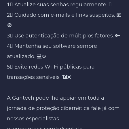
1⃣ Atualize suas senhas regularmente. 🛡​
2⃣ Cuidado com e-mails e links suspeitos. 📧
🚫​
3⃣ Use autenticação de múltiplos fatores. 🔑​
4⃣ Mantenha seu software sempre
atualizado. 💻⚙​
5⃣ Evite redes Wi-Fi públicas para
transações sensíveis. 📶❌​
A Gantech pode lhe apoiar em toda a
jornada de proteção cibernética fale já com
nossos especialistas
www.gantech.com.br/contato