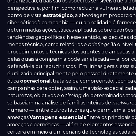
organização, quais são os aspectos sensíveis que a
perspectiva e, por fim, como reduzir a vulnerabilida
ponto de vista
estratégico
, a abordagem proporcio
cibernéticas à companhia — cuja finalidade é fornecer
determinadas ações, táticas aplicadas sobre padrões m
tendências geopolíticas. Nesse sentido, as decisões
menos técnico, como relatórios e
briefings
.Já o nível
procedimentos e técnicas dos agentes de ameaças a f
pelas quais a companhia pode ser atacada — e, por 
defendê-la ou reduzir riscos. Em linhas gerais, ess
é utilizada principalmente pelo pessoal diretamente
ótica
operacional
, trata-se da compreensão, técnica 
campanhas para obter, assim, uma visão especializada q
naturezas, objetivos e o
timing
de determinados ataqu
se baseiam na análise de famílias inteiras de
malware
humano — entre outros fatores que permitem a identif
ameaças.
Vantagens essenciais
Entre os principais o
ameaças cibernéticas — além de elementos essenciai
certeira em meio a um cenário de tecnologias cada v