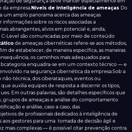
 operação de segurança deve manter especialmente em
de da empresa.
Níveis de inteligência de ameaças
Do
na um amplo panorama acerca das ameaças
 informações sobre os riscos associadas a
ais abrangentes, alvos em potencial e, ainda,
 do C-Level são comunicadas por meio de conteúdo
tático
de ameaças cibernéticas refere-se aos métodos,
im de estabelecer, de maneira específica, as maneiras
consequência, os caminhos mais adequados para
a subcategoria enquadra-se em um contexto técnico — e
 envolvido na segurança cibernética da empresa.Sob a
e não-técnica, dos ciberataques, eventos ou
ue auxilia equipes de resposta a discernir os tipos,
es. Em outras palavras, são detalhes específicos que
s
, grupos de ameaças e análise do comportamento
icação e análise, caso a caso, das
bjetivos de profissionais dedicados à inteligência de
s aos gestores para uma tomada de decisão ágil e
ez mais complexas — é possível citar prevenção contra